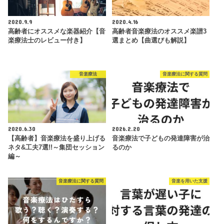
2020.9.9
2020.4.16
高齢者にオススメな楽器紹介【音
高齢者音楽療法のオススメ楽譜3
楽療法士のレビュー付き】
選まとめ【曲選びも解説】
音楽療法
音楽療法に関する質問
2020.6.30
2026.2.20
【高齢者】音楽療法を盛り上げる
音楽療法で子どもの発達障害が治
ネタ&工夫7選!!～集団セッション
るのか
編～
音楽療法に関する質問
音楽を用いた支援