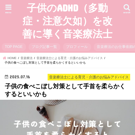
子供のADHD（多動
menu
search
症・注意欠如）を改
善に導く音楽療法士
TOP PAGE
ブログ記事一覧
プロフィール
音楽療法のお仕事依頼
HOME
音楽療法
音楽療法士による育児・介護のお悩みアドバイス
子供の食べこぼし対策として手首を柔らかくするといいかも
2025.07.16
音楽療法士による育児・介護のお悩みアドバイス
子供の食べこぼし対策として手首を柔らかく
するといいかも