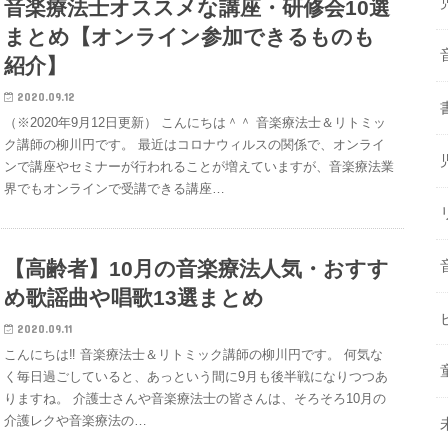
音楽療法士オススメな講座・研修会10選
まとめ【オンライン参加できるものも
紹介】
2020.09.12
（※2020年9月12日更新） こんにちは＾＾ 音楽療法士＆リトミッ
ク講師の柳川円です。 最近はコロナウィルスの関係で、オンライ
ンで講座やセミナーが行われることが増えていますが、音楽療法業
界でもオンラインで受講できる講座…
【高齢者】10月の音楽療法人気・おすす
め歌謡曲や唱歌13選まとめ
2020.09.11
こんにちは‼︎ 音楽療法士＆リトミック講師の柳川円です。 何気な
く毎日過ごしていると、あっという間に9月も後半戦になりつつあ
りますね。 介護士さんや音楽療法士の皆さんは、そろそろ10月の
介護レクや音楽療法の…