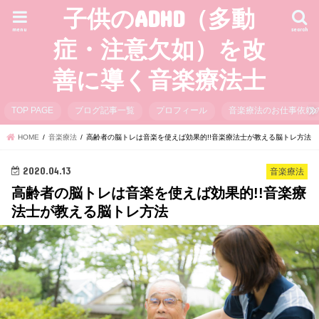
子供のADHD（多動
menu
search
症・注意欠如）を改
善に導く音楽療法士
TOP PAGE
ブログ記事一覧
プロフィール
音楽療法のお仕事依頼
HOME
音楽療法
高齢者の脳トレは音楽を使えば効果的!!音楽療法士が教える脳トレ方法
2020.04.13
音楽療法
高齢者の脳トレは音楽を使えば効果的!!音楽療
法士が教える脳トレ方法