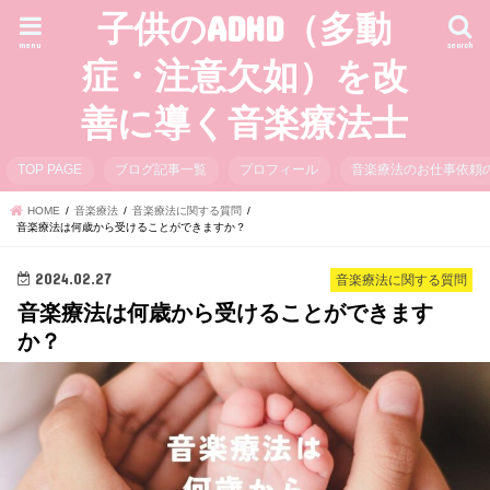
子供のADHD（多動
menu
search
症・注意欠如）を改
善に導く音楽療法士
TOP PAGE
ブログ記事一覧
プロフィール
音楽療法のお仕事依頼
HOME
音楽療法
音楽療法に関する質問
音楽療法は何歳から受けることができますか？
2024.02.27
音楽療法に関する質問
音楽療法は何歳から受けることができます
か？