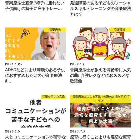
音楽療法士直伝‼︎椅子に座れない
発達障害のある子どものソーシャ
子供向けの椅子に座るトレー…
ルスキルトレーニングの音楽療法
とは？
音楽療法
音楽療法
2023.3.23
2022.1.7
ADHDなどにより癇癪のある子供
音楽療法士が教える高齢者に人気
におすすめしたいのが音楽療法
の曲!!介護レクなどにおススメな
ȃ…
歌謡曲
音楽を用いた支援
音楽療法士による育児・介護のお悩みアドバ
イス
2026.3.5
2025.7.3
人とコミュニケーションが苦手な
療育に行くことよりも適切な療育