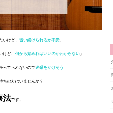
たいけど、
習い続けられるか不安
」
いけど、
何から始めればいいのかわからない
」
座ってられないので
迷惑をかけそう
」
持ちの方はいませんか？
療法
です。